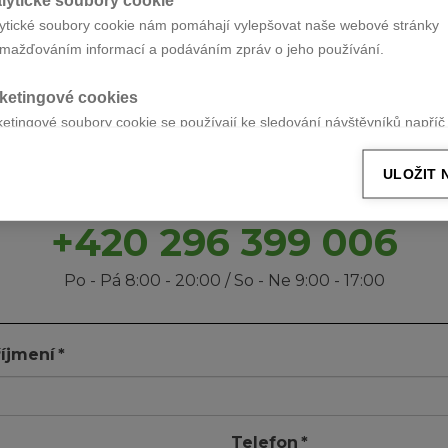
ytické soubory cookie nám pomáhají vylepšovat naše webové stránky
mažďováním informací a podáváním zpráv o jeho používání.
JTE VAŠI NEMOVITOS
ketingové cookies
UKCI ZA NEJVYŠŠÍ CE
etingové soubory cookie se používají ke sledování návštěvníků napří
nkami, které majitelům stránek umožňují zobrazovat relevantní a pouta
ULOŽIT 
+420 296 399 006
Po - Pá 8:00 - 20:00 / So - Ne 9:00 - 17:00
íjmení
*
Telefon
*