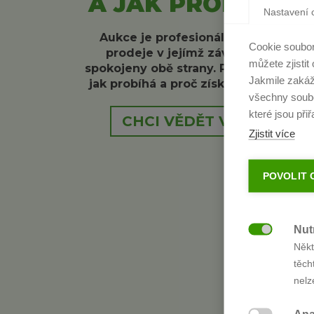
A JAK PROBÍHÁ?
Nastavení 
Aukce je profesionální způsob
Cookie soubory
prodeje v jejímž závěru jsou
můžete zjistit
spokojeny obě strany. Podívejte se,
Jakmile zakáž
jak probíhá a proč získáte nejvíce.
všechny soubo
které jsou při
CHCI VĚDĚT VÍC >
Zjistit více
POVOLIT 
Nut

Někt
těch
nelz
FA
Ana