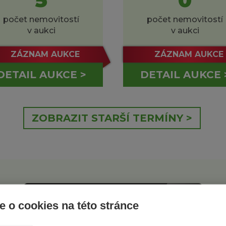
počet nemovitostí
počet nemovitostí
v aukci
v aukci
ZÁZNAM AUKCE
ZÁZNAM AUKCE
DETAIL AUKCE >
DETAIL AUKCE 
ZOBRAZIT STARŠÍ TERMÍNY >
nejbližší aukce
e o cookies na této stránce
začne za