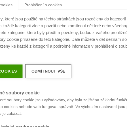
cookies
Prohlášení o cookies
00
:
09
:
16
:
13
, které jsou použité na těchto stránkách jsou rozděleny do kategorií 
 o každé kategorii více a povolit nebo zamítnout některé nebo všechny
dny : hodiny : minuty : vteřiny
ete kategorie, které byly předtím povoleny, budou z vašeho prohlíže
ry cookie přiřazené do této kategorie. Dále můžete vidět seznam so
řazeny ke každé z kategorií a podrobné informace v prohlášení o sou
COOKIES
ODMÍTNOUT VŠE
PŘÍMÝ PŘENOS
né soubory cookie
eré soubory cookie jsou vyžadovány, aby byla zajištěna základní funkč
to cookies nebude web fungovat správně. Ve výchozím nastavení jsou 
e je zakázat.
Q - NEJČASTĚJŠÍ OTÁZKY NAŠICH KLIENTŮ K AUKCI 
lytické soubory cookie