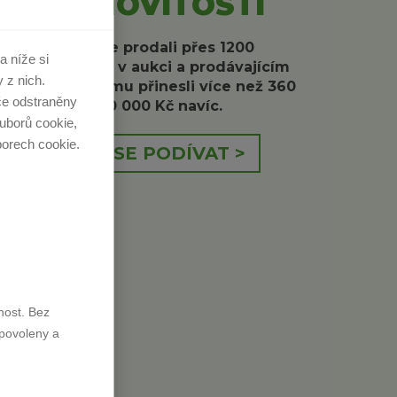
NEMOVITOSTI
Již jsme prodali přes 1200
a níže si
nemovitostí v aukci a prodávajícím
 z nich.
jsme díky tomu přinesli více než 360
če odstraněny
000 000 Kč navíc.
uborů cookie,
borech cookie.
CHCI SE PODÍVAT >
nost. Bez
povoleny a
NEMOVITOSTÍ