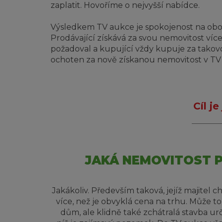
zaplatit. Hovoříme o nejvyšší nabídce.
Výsledkem TV aukce je spokojenost na obo
Prodávající získává za svou nemovitost ví
požadoval a kupující vždy kupuje za takov
ochoten za nově získanou nemovitost v TV a
Cíl j
JAKÁ NEMOVITOST P
Jakákoliv. Především taková, jejíž majitel 
více, než je obvyklá cena na trhu. Může to
dům, ale klidně také zchátralá stavba ur