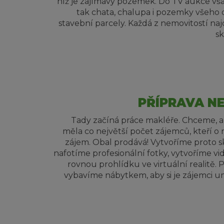
níž je zajímavý pozemek. Do TV aukce však
tak chata, chalupa i pozemky všeho 
stavební parcely. Každá z nemovitostí na
s
PŘÍPRAVA N
Tady začíná práce makléře. Chceme, 
měla co největší počet zájemců, kteří o n
zájem. Obal prodává! Vytvoříme proto s
nafotíme profesionální fotky, vytvoříme v
rovnou prohlídku ve virtuální realitě.
vybavíme nábytkem, aby si je zájemci um