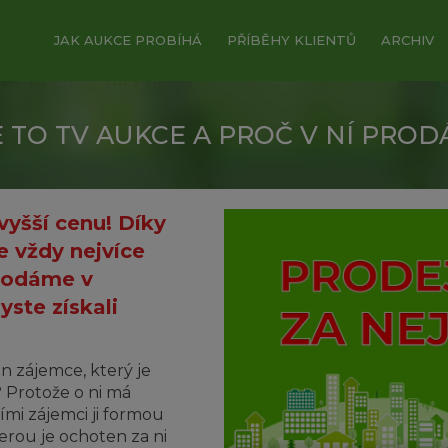
JAK AUKCE PROBÍHÁ
PŘÍBĚHY KLIENTŮ
ARCHIV
E TO TV AUKCE A PROČ V NÍ PROD
yšší cenu! Díky
 vždy nejvíce
prodáme v
ste získali
n zájemce, který je
? Protože o ni má
ími zájemci ji formou
erou je ochoten za ni