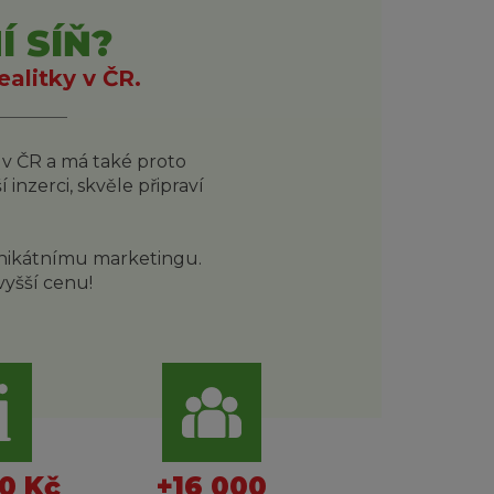
 SÍŇ?
alitky v ČR.
ř v ČR a má také proto
 inzerci, skvěle připraví
 unikátnímu marketingu.
vyšší cenu!
0 Kč
+16 000