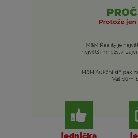
PROČ
Protože jen 
M&M Reality je největ
největší množství zájemc
M&M Aukční síň pak zaj
Váš dům, b
jednička
j