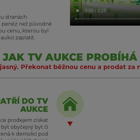
u stranách.
ce peněz než původně
ou cenu, kterou byl
ukci zaplatit.
JAK TV AUKCE PROBÍHÁ
e jasný. Překonat běžnou cenu a prodat za n
ATŘÍ DO TV
AUKCE
chce prodejem získat
 být obyčejný byt či
čená k demolici pod