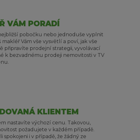
Ř VÁM PORADÍ
nejbližší pobočku nebo jednoduše vyplnit
 makléř Vám vše vysvětlí a poví, jak vše
připravíte prodejní strategii, vyvolávací
né k bezvadnému prodeji nemovitosti v TV
enu.
DOVANÁ KLIENTEM
m nastavíte výchozí cenu. Takovou,
movitost požadujete v každém případě.
i spokojeni i v případě, že žádný ze