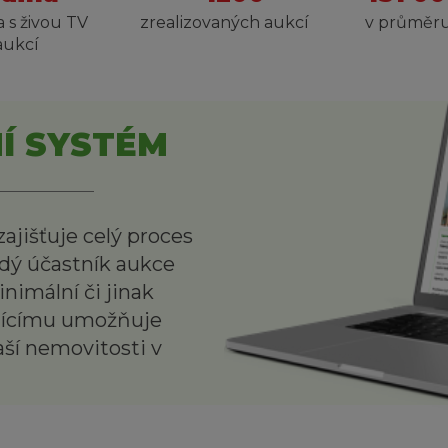
a s živou TV
zrealizovaných aukcí
v průměru
aukcí
Í SYSTÉM
ajišťuje celý proces
dý účastník aukce
nimální či jinak
ajícímu umožňuje
ší nemovitosti v