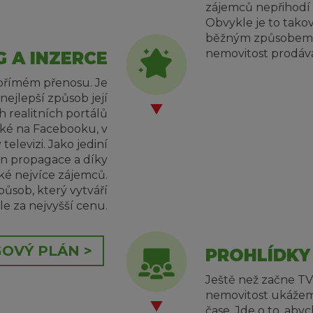
zájemců nepřihodí n
Obvykle je to tako
běžným způsobem. 
nemovitost prodává
 A INZERCE
v přímém přenosu. Je
 nejlepší způsob její
h realitních portálů
aké na Facebooku, v
televizi. Jako jediní
n propagace a díky
ké nejvíce zájemců.
způsob, který vytváří
le za nejvyšší cenu.
OVÝ PLÁN >
PROHLÍDKY
Ještě než začne TV
nemovitost ukážem
čase. Jde o to, abyc