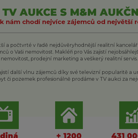
 TV AUKCE S M&M AUKČNÍ
k nám chodí nejvíce zájemců od největší re
ší a počtvrté v řadě nejdůvěryhodnější realitní kancelá
ů o Vaši nemovitost. Makléři pro Vás zajistí nejobsáhlejší
nemovitost, prodejní marketing a veškerý realitní servis.
istí další vlnu zájemců díky své televizní popularitě a
yt či pozemek profesionálně prodáme v TV aukci za nej
ediná
+ 1200
431 00