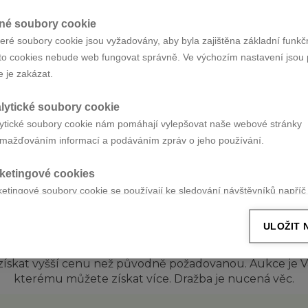
terý Vaši nemovitost
ehodil. Čas TV aukce
né soubory cookie
ele. Takového, který
eré soubory cookie jsou vyžadovány, aby byla zajištěna základní funkč
imální ceny takovou
to cookies nebude web fungovat správně. Ve výchozím nastavení jsou 
 Vaší nemovitosti a
e je zakázat.
ukce. Prodali jste za
CHCI PRODA
nejvyšší cenu.
lytické soubory cookie
ytické soubory cookie nám pomáhají vylepšovat naše webové stránky
mažďováním informací a podáváním zpráv o jeho používání.
AUKCE NENÍ DRAŽBA
ketingové cookies
idí si tyto dva pojmy plete a vysvětlení je
etingové soubory cookie se používají ke sledování návštěvníků napří
nkami, které majitelům stránek umožňují zobrazovat relevantní a pouta
ULOŽIT 
 nedobrovolná situace, při které se prodává majetek osob
 apod. Zatímco aukce je zcela dobrovolná alternativa pr
 získat vyšší cenu než původně požadovanou. Aukce je V
kterému můžete získat více. Dražba je nucená věc.