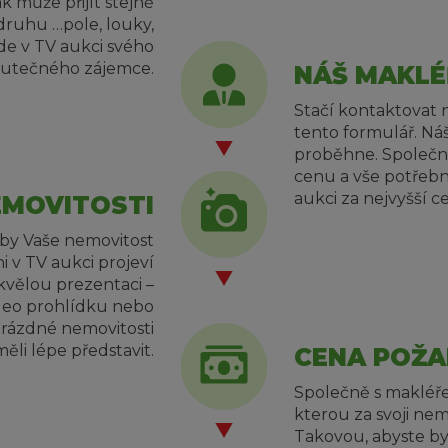
 může přijít stejně
druhu …pole, louky,
jde v TV aukci svého
kutečného zájemce.
NÁŠ MAKLÉ
Stačí kontaktovat 
tento formulář. Náš
proběhne. Společně 
cenu a vše potřeb
aukci za nejvyšší c
EMOVITOSTI
aby Vaše nemovitost
i v TV aukci projeví
kvělou prezentaci –
ideo prohlídku nebo
 Prázdné nemovitosti
ěli lépe představit.
CENA POŽA
Společně s makléře
kterou za svoji ne
Takovou, abyste byl