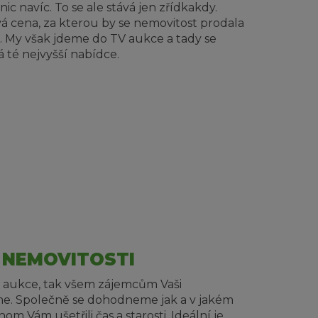
ic navíc. To se ale stává jen zřídkakdy.
vá cena, za kterou by se nemovitost prodala
My však jdeme do TV aukce a tady se
 té nejvyšší nabídce.
 NEMOVITOSTI
 aukce, tak všem zájemcům Vaši
e. Společně se dohodneme jak a v jakém
hom Vám ušetřili čas a starosti. Ideální je