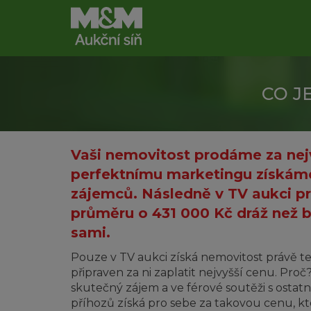
CO J
Vaši nemovitost prodáme za nejv
perfektnímu marketingu získáme
zájemců. Následně v TV aukci 
průměru o 431 000 Kč dráž než by
sami.
Pouze v TV aukci získá nemovitost právě te
připraven za ni zaplatit nejvyšší cenu. Proč
skutečný zájem a ve férové soutěži s ostatn
příhozů získá pro sebe za takovou cenu, kt