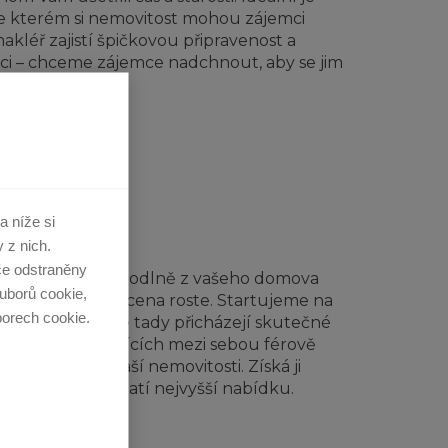
e kterém si nemovitost mohou zájemci
kléř zajistí špičkovou připravenost a
aci – chceme zájemce nadchnout, aby se jim
a níže si
ETE ŽIVĚ
 z nich.
če odstraněny
TV Aukce lze pohodlně z vašeho domova
uborů cookie,
ci přihazují a jak cena roste. Startujeme na
borech cookie.
í částce. Právě tady přicházejí skutečné
lášených kupujících mezi sebou férově
prodejní cenu Vaší nemovitosti. Získá ji
který za ni zaplatí nejvyšší nabídku.