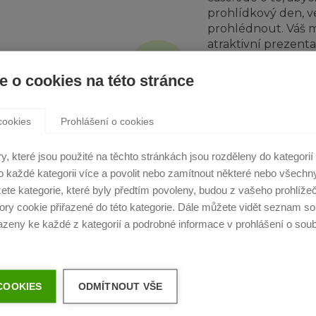
prohlídkový den, v
prohlédnout. Váš ma
atraktivní prezent
nabídka líbila.
IZNÍ AUKCE
e o cookies na této stránce
ce jsou vždy živým
i ti zájemci, kteří o
TV aukce, se mohou
cookies
Prohlášení o cookies
edstavíme, TV aukci
, abychom prodali za
, které jsou použité na těchto stránkách jsou rozděleny do kategorií 
vá TV Aukce probíhá.
VŠE SLEDUJ
 o každé kategorii více a povolit nebo zamítnout některé nebo všechny
ete kategorie, které byly předtím povoleny, budou z vašeho prohlíže
V online systému 
ry cookie přiřazené do této kategorie. Dále můžete vidět seznam so
sledovat, jak zájem
řazeny ke každé z kategorií a podrobné informace v prohlášení o sou
dohodnuté minimáln
emoce. Mnoho přih
„vysoutěží“ finální 
opravdový zájemce, 
VYŠŠÍ CENU
COOKIES
ODMÍTNOUT VŠE
 cena, kterou nabídl