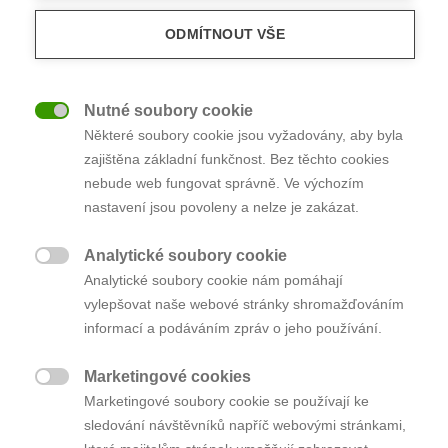
TŘI STA TISÍC NAVÍC ROZZÁŘÍ
ODMÍTNOUT VŠE
ÚSMĚV
Paní Jana se rozhodla přestěhovat z velkého domu,
Nutné soubory cookie
na který byla sama, do menšího bytu. Díky

Některé soubory cookie jsou vyžadovány, aby byla
elektronické aukci získala 331 000,- oproti
zajištěna základní funkčnost. Bez těchto cookies
požadované částce navíc. Díky těmto penězům se
nebude web fungovat správně. Ve výchozím
konečně rozhodla vyřešit dlouho odkládaný
zdravotní problém.
nastavení jsou povoleny a nelze je zakázat.
Analytické soubory cookie

Analytické soubory cookie nám pomáhají
vylepšovat naše webové stránky shromažďováním
informací a podáváním zpráv o jeho používání.
Marketingové cookies

Marketingové soubory cookie se používají ke
sledování návštěvníků napříč webovými stránkami,