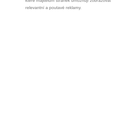
které majitelům stránek umožňují zobrazovat
relevantní a poutavé reklamy.
MILION NAVÍC DÁM DĚTEM
Paní Jolana nejdříve elektronické aukci
nedůvěřovala, nicméně to zkusila. A nelituje.
Navýšení ceny bytu 2+1 v aukci jí vyneslo milion navíc.