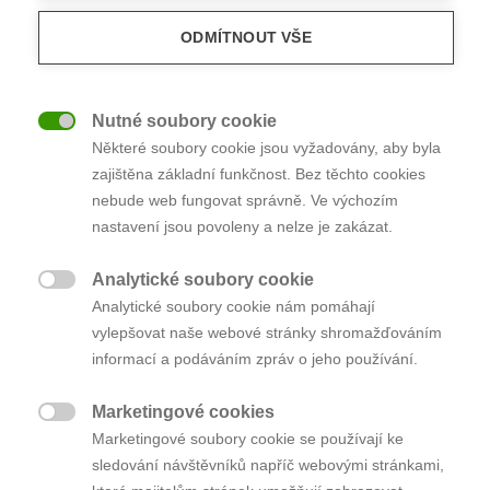
ODMÍTNOUT VŠE
1 344 200 Kč
Účastník 4
+20 000 Kč
25. 2. 2021 20:05:41
+ 407 000 KČ NAVÍC
Nutné soubory cookie

Některé soubory cookie jsou vyžadovány, aby byla
Zahrada
1 354 200 Kč
Účastník 1
zajištěna základní funkčnost. Bez těchto cookies
Luka nad Jihlavou
+10 000 Kč
25. 2. 2021 20:08:13
nebude web fungovat správně. Ve výchozím
nastavení jsou povoleny a nelze je zakázat.
Datum aukce 25. 2. 2021, Čas zahájení aukce 19:30
1 374 200 Kč
Účastník 4
Analytické soubory cookie
+20 000 Kč
25. 2. 2021 20:08:37
1 047 200 Kč

Analytické soubory cookie nám pomáhají
vyvolávací cena
vylepšovat naše webové stránky shromažďováním
informací a podáváním zpráv o jeho používání.
1 399 200 Kč
Účastník 1
+25 000 Kč
25. 2. 2021 20:09:31
Marketingové cookies

Marketingové soubory cookie se používají ke
sledování návštěvníků napříč webovými stránkami,
1 429 200 Kč
Účastník 4
+30 000 Kč
25. 2. 2021 20:10:03