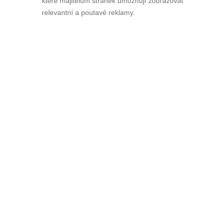
které majitelům stránek umožňují zobrazovat
relevantní a poutavé reklamy.
1 434 200 Kč
Účastník 1
+5 000 Kč
25. 2. 2021 20:13:00
1 454 200 Kč
Účastník 4
+20 000 Kč
25. 2. 2021 20:13:38
1 454 200 Kč
finální cena
počet
počet
36
3
příhozů
zájemců