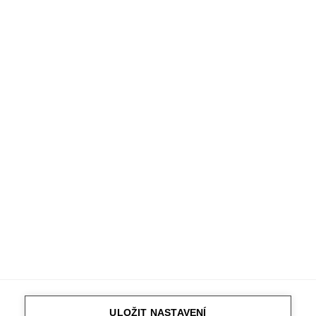
Telefon
*
Kde se nemovitost nachází?
*
Souhlasím se zpracováním osobních údajů
ODESLAT
Ochrana osobních údajů
© Copyright 2021 - M&M reality
ULOŽIT NASTAVENÍ