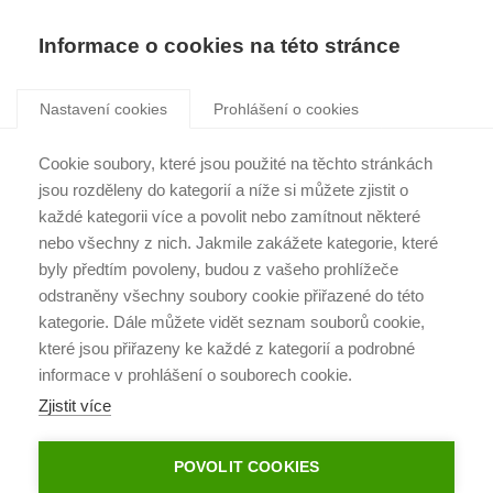
Informace o cookies na této stránce
1 272 200 Kč
Účastník 3
+5 000 Kč
25. 2. 2021 20:01:58
Nastavení cookies
Prohlášení o cookies
DETAIL AUKCE
Cookie soubory, které jsou použité na těchto stránkách
1 292 200 Kč
Účastník 4
jsou rozděleny do kategorií a níže si můžete zjistit o
+20 000 Kč
25. 2. 2021 20:03:25
každé kategorii více a povolit nebo zamítnout některé
1 047 200 Kč
nebo všechny z nich. Jakmile zakážete kategorie, které
byly předtím povoleny, budou z vašeho prohlížeče
1 299 200 Kč
Účastník 3
minimální cena požadovaná klientem
+7 000 Kč
25. 2. 2021 20:03:54
odstraněny všechny soubory cookie přiřazené do této
1 454 200 Kč
kategorie. Dále můžete vidět seznam souborů cookie,
finální prodejní cena v aukci
které jsou přiřazeny ke každé z kategorií a podrobné
1 319 200 Kč
Účastník 4
informace v prohlášení o souborech cookie.
+20 000 Kč
25. 2. 2021 20:04:54
Zjistit více
POVOLIT COOKIES
1 324 200 Kč
Účastník 3
+5 000 Kč
25. 2. 2021 20:05:08