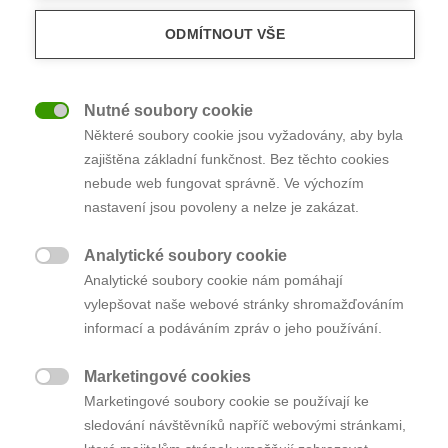
ODMÍTNOUT VŠE
Nutné soubory cookie

Některé soubory cookie jsou vyžadovány, aby byla
zajištěna základní funkčnost. Bez těchto cookies
nebude web fungovat správně. Ve výchozím
nastavení jsou povoleny a nelze je zakázat.
Analytické soubory cookie

Pan Karel zdědil po tetičce zahradu. A protože ho
Analytické soubory cookie nám pomáhají
vylepšovat naše webové stránky shromažďováním
zemědělské práce nebaví, rozhodli se zahradu
informací a podáváním zpráv o jeho používání.
prodat a za utržené peníze opravit střechu.
„Přemýšleli jsme jako to prodat. Moc se nám
Marketingové cookies
nechtělo prodávat to přes realitku a platit jí

Marketingové soubory cookie se používají ke
provize.”
Nicméně syn přišel s tím, že našel realitní
sledování návštěvníků napříč webovými stránkami,
kancelář, která pořádá aukce.