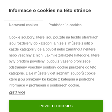
Informace o cookies na této stránce
Nastavení cookies
Prohlášení o cookies
PŘÍBĚHY KLIENTŮ
Cookie soubory, které jsou použité na těchto stránkách
jsou rozděleny do kategorií a níže si můžete zjistit o
každé kategorii více a povolit nebo zamítnout některé
CHTĚLI MILION, DOSTALI DVA
nebo všechny z nich. Jakmile zakážete kategorie, které
byly předtím povoleny, budou z vašeho prohlížeče
odstraněny všechny soubory cookie přiřazené do této
Prodej zahrady v elektronické aukci jim vyřešil
kategorie. Dále můžete vidět seznam souborů cookie,
akutní problém s opravou střechy a nabídl další
které jsou přiřazeny ke každé z kategorií a podrobné
možnosti, jak si život užít. Díky elektronické
informace v prohlášení o souborech cookie.
aukci získali za zahradu milion navíc.
Zjistit více
POVOLIT COOKIES